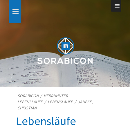
SORABICON
/
HERRNHUTER
LEBENSLÄUFE
/
LEBENSLÄUFE
/
JANEKE,
CHRISTIAN
Lebensläufe