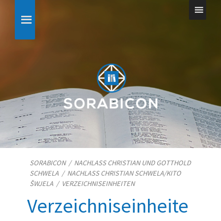
SORABICON
/
NACHLASS CHRISTIAN UND GOTTHOLD
SCHWELA
/
NACHLASS CHRISTIAN SCHWELA/​KITO
ŠWJELA
/
VERZEICHNISEINHEITEN
Verzeichniseinheite