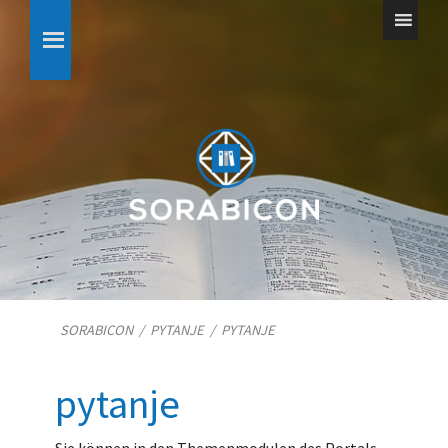
SORABICON
/
PYTANJE
/
PYTANJE
pytanje