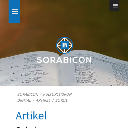
SORABICON
/
KULTURLEXIKON
DIGITAL
/
ARTIKEL
/
SOKOŁ
Artikel