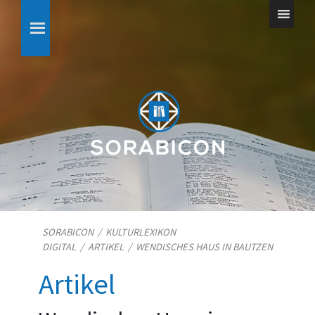
SORABICON
/
KULTURLEXIKON
DIGITAL
/
ARTIKEL
/
WENDISCHES HAUS IN BAUTZEN
Artikel