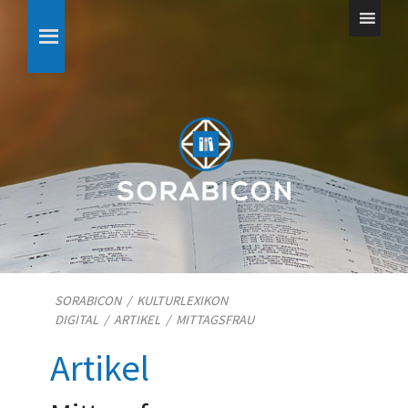
SORABICON
/
KULTURLEXIKON
DIGITAL
/
ARTIKEL
/
MITTAGSFRAU
Artikel