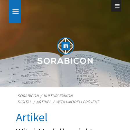
SORABICON
/
KULTURLEXIKON
DIGITAL
/
ARTIKEL
/
WITAJ-MODELLPROJEKT
Artikel