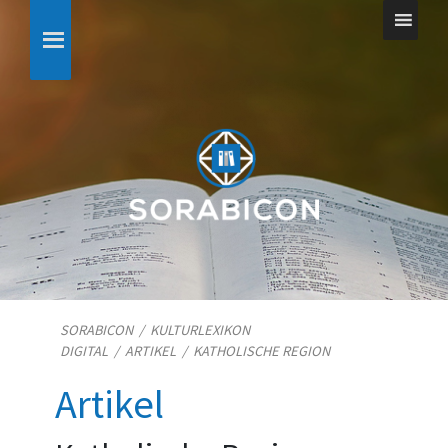
SORABICON
/
KULTURLEXIKON
DIGITAL
/
ARTIKEL
/
KATHOLISCHE REGION
Artikel