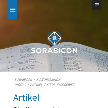
SORABICON
/
KULTURLEXIKON
DIGITAL
/
ARTIKEL
/
SIEDLUNGSGEBIET
Artikel