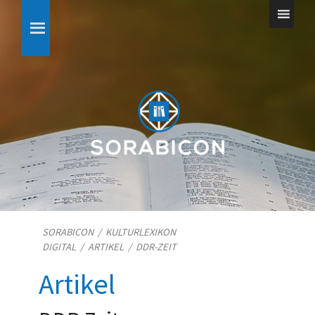
SORABICON
/
KULTURLEXIKON
DIGITAL
/
ARTIKEL
/
DDR-ZEIT
Artikel