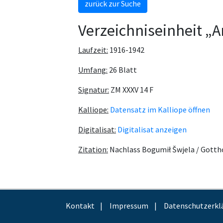
zurück zur Suche
Verzeichniseinheit „
Laufzeit:
1916-1942
Umfang:
26 Blatt
Signatur:
ZM XXXV 14 F
Kalliope:
Datensatz im Kalliope öffnen
Digitalisat:
Digitalisat anzeigen
Zitation:
Nachlass Bogumił Šwjela / Gotth
Kontakt
Impressum
Datenschutzerkl