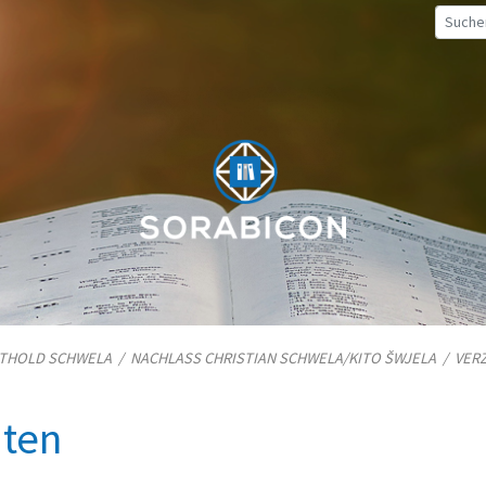
TTHOLD SCHWELA
/
NACHLASS CHRISTIAN SCHWELA/​KITO ŠWJELA
/
VER
iten