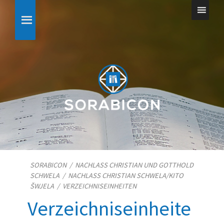
SORABICON
/
NACHLASS CHRISTIAN UND GOTTHOLD
SCHWELA
/
NACHLASS CHRISTIAN SCHWELA/​KITO
ŠWJELA
/
VERZEICHNISEINHEITEN
Verzeichniseinheite