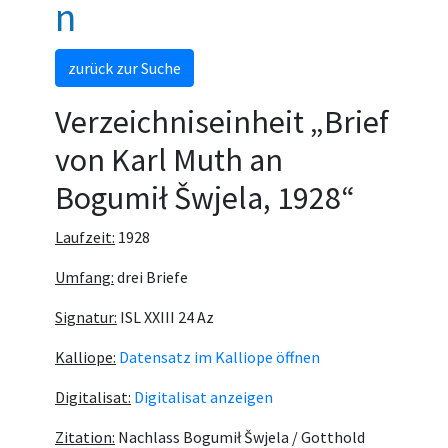
n
zurück zur Suche
Verzeichniseinheit „Brief
von Karl Muth an
Bogumił Šwjela, 1928“
Laufzeit:
1928
Umfang:
drei Briefe
Signatur:
ISL XXIII 24 Az
Kalliope:
Datensatz im Kalliope öffnen
Digitalisat:
Digitalisat anzeigen
Zitation:
Nachlass Bogumił Šwjela / Gotthold