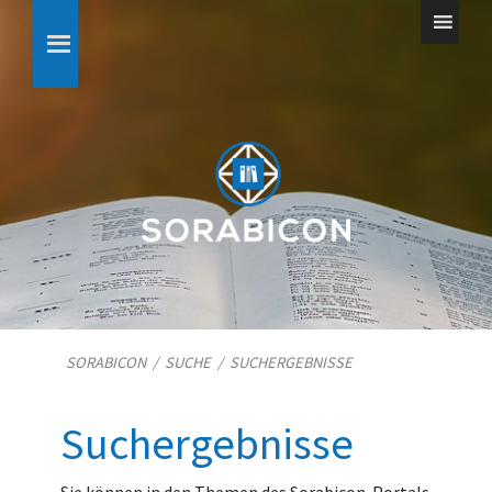
SORABICON
/
SUCHE
/
SUCHERGEBNISSE
Suchergebnisse