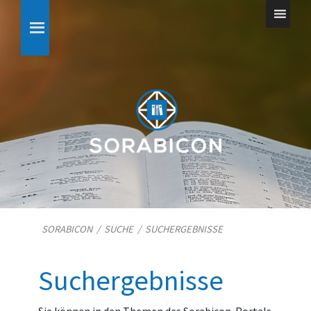
SORABICON
/
SUCHE
/
SUCHERGEBNISSE
Suchergebnisse