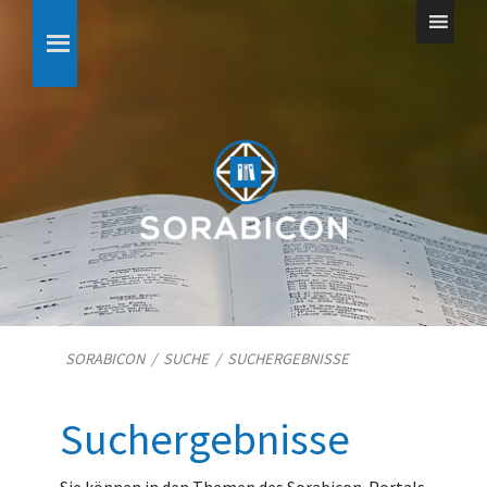
SORABICON
/
SUCHE
/
SUCHERGEBNISSE
Suchergebnisse