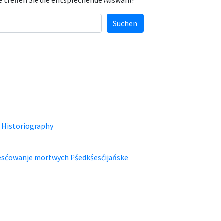
e treffen Sie die entsprechende Auswahl!
Suchen
 Historiography
 česćowanje mortwych Pśedkśesćijańske