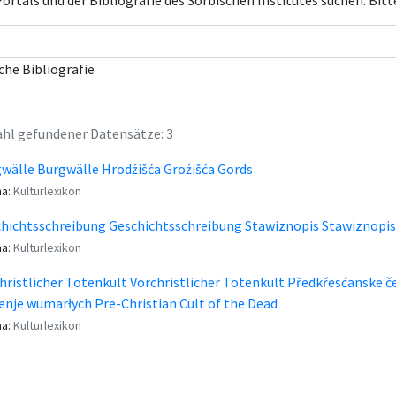
rtals und der Bibliografie des Sorbischen Institutes suchen. Bitt
che Bibliografie
hl gefundener Datensätze: 3
wälle Burgwälle Hrodźišća Groźišća Gords
a:
Kulturlexikon
hichtsschreibung Geschichtsschreibung Stawiznopis Stawiznopis
a:
Kulturlexikon
hristlicher Totenkult Vorchristlicher Totenkult Předkřesćanske
enje wumarłych Pre-Christian Cult of the Dead
a:
Kulturlexikon