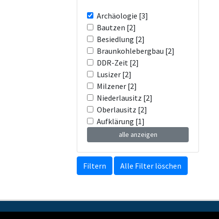
Archäologie [3]
Bautzen [2]
Besiedlung [2]
Braunkohlebergbau [2]
DDR-Zeit [2]
Lusizer [2]
Milzener [2]
Niederlausitz [2]
Oberlausitz [2]
Aufklärung [1]
alle anzeigen
Filtern
Alle Filter löschen
Kontakt
Impressum
Datenschutzerkl