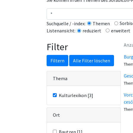
Sie können in den Themen des Sorabicon-Po
Sorbis
Suchquelle / -index:
Themen
erweitert
Listenansicht:
reduziert
Filter
Anza
Burg
Filtern
Alle Filter löschen
Them
Gesc
Thema
Them
Vorc
Kulturlexikon [3]
cesć
Them
Ort
Bautzen [1]