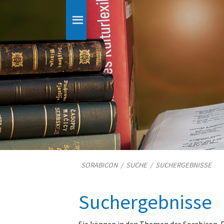
SORABICON
/
SUCHE
/
SUCHERGEBNISSE
Suchergebnisse