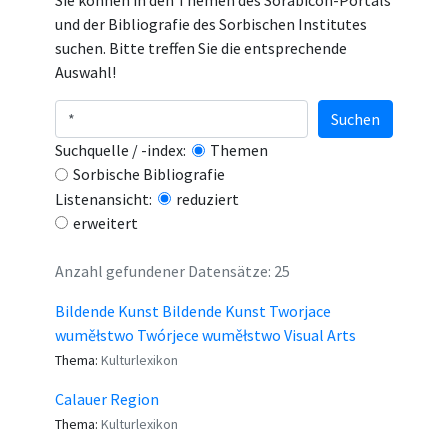
Sie können in den Themen des Sorabicon-Portals
und der Bibliografie des Sorbischen Institutes
suchen. Bitte treffen Sie die entsprechende
Auswahl!
Suchen
Suchquelle / -index:
Themen
Sorbische Bibliografie
Listenansicht:
reduziert
erweitert
Anzahl gefundener Datensätze: 25
Bildende Kunst Bildende Kunst Tworjace
wuměłstwo Twórjece wuměłstwo Visual Arts
Thema:
Kulturlexikon
Calauer Region
Thema:
Kulturlexikon