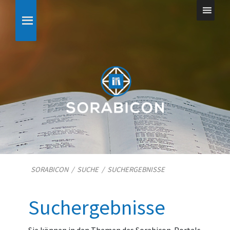
SORABICON
/
SUCHE
/
SUCHERGEBNISSE
Suchergebnisse