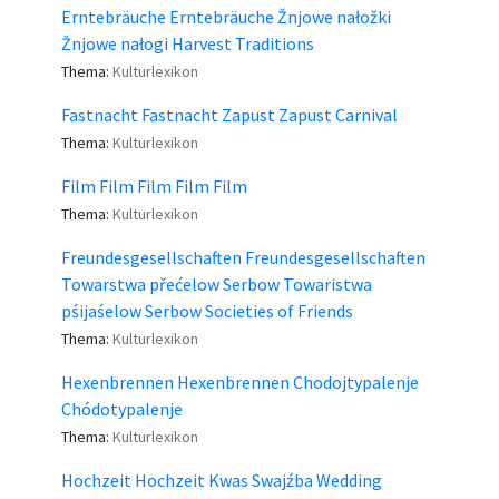
Erntebräuche Erntebräuche Žnjowe nałožki
Žnjowe nałogi Harvest Traditions
Thema:
Kulturlexikon
Fastnacht Fastnacht Zapust Zapust Carnival
Thema:
Kulturlexikon
Film Film Film Film Film
Thema:
Kulturlexikon
Freundesgesellschaften Freundesgesellschaften
Towarstwa přećelow Serbow Towaristwa
pśijaśelow Serbow Societies of Friends
Thema:
Kulturlexikon
Hexenbrennen Hexenbrennen Chodojtypalenje
Chódotypalenje
Thema:
Kulturlexikon
Hochzeit Hochzeit Kwas Swajźba Wedding