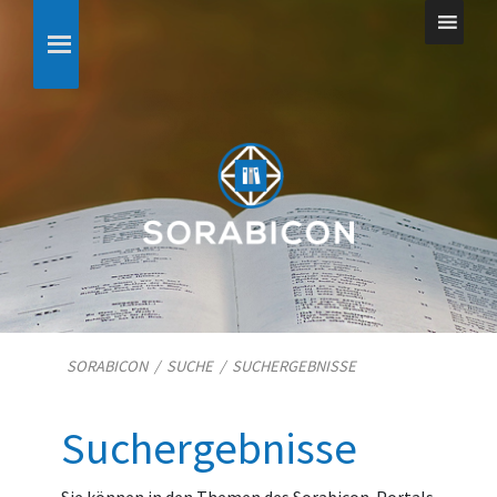
SORABICON
/
SUCHE
/
SUCHERGEBNISSE
Suchergebnisse