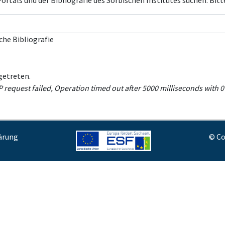
rtals und der Bibliografie des Sorbischen Institutes suchen. Bitt
che Bibliografie
getreten.
equest failed, Operation timed out after 5000 milliseconds with 0 
ärung
© Co