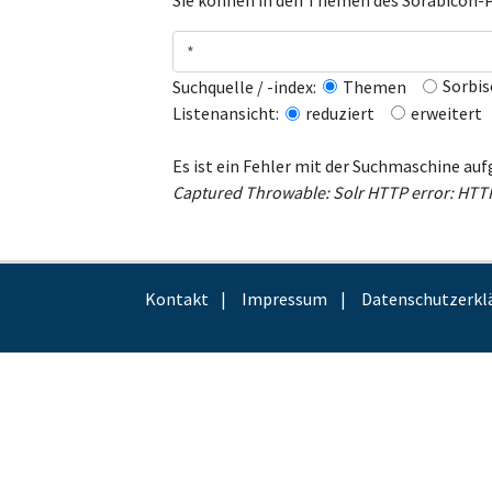
Sie können in den Themen des Sorabicon-Po
Sorbis
Suchquelle / -index:
Themen
erweitert
Listenansicht:
reduziert
Es ist ein Fehler mit der Suchmaschine auf
Captured Throwable: Solr HTTP error: HTTP r
Kontakt
Impressum
Datenschutzerkl