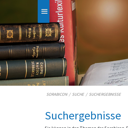
SORABICON
/
SUCHE
/
SUCHERGEBNISSE
Suchergebnisse