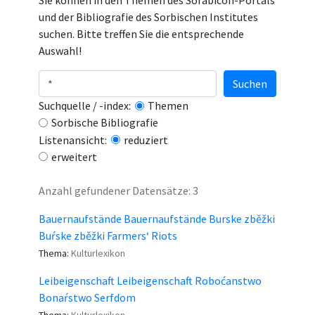
Sie können in den Themen des Sorabicon-Portals
und der Bibliografie des Sorbischen Institutes
suchen. Bitte treffen Sie die entsprechende
Auswahl!
Suchen
Suchquelle / -index:
Themen
Sorbische Bibliografie
Listenansicht:
reduziert
erweitert
Anzahl gefundener Datensätze: 3
Bauernaufstände Bauernaufstände Burske zběžki
Buŕske zběžki Farmers‘ Riots
Thema:
Kulturlexikon
Leibeigenschaft Leibeigenschaft Roboćanstwo
Bonaŕstwo Serfdom