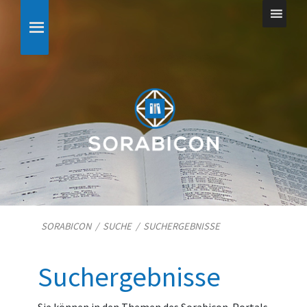
SORABICON
/
SUCHE
/
SUCHERGEBNISSE
Suchergebnisse