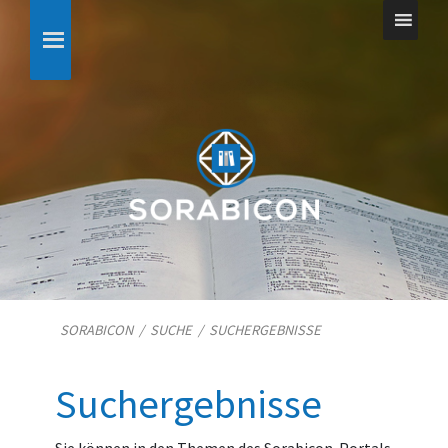
SORABICON
/
SUCHE
/
SUCHERGEBNISSE
Suchergebnisse