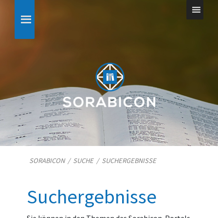
SORABICON
/
SUCHE
/
SUCHERGEBNISSE
Suchergebnisse