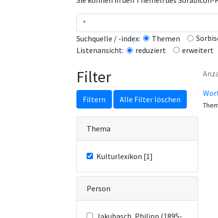
Sie können in den Themen des Sorabicon-Po
Sorbis
Suchquelle / -index:
Themen
erweitert
Listenansicht:
reduziert
Filter
Anza
Wor
Filtern
Alle Filter löschen
Them
Thema
Kulturlexikon [1]
Person
Jakubasch, Philipp (1895-