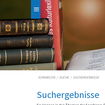
SORABICON
/
SUCHE
/
SUCHERGEBNISSE
Suchergebnisse