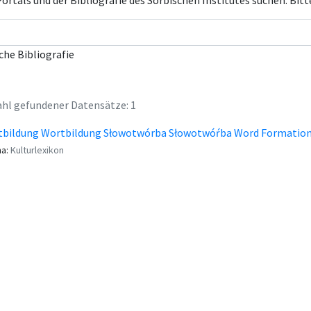
rtals und der Bibliografie des Sorbischen Institutes suchen. Bitt
che Bibliografie
hl gefundener Datensätze: 1
tbildung Wortbildung Słowotwórba Słowotwóŕba Word Formatio
a:
Kulturlexikon