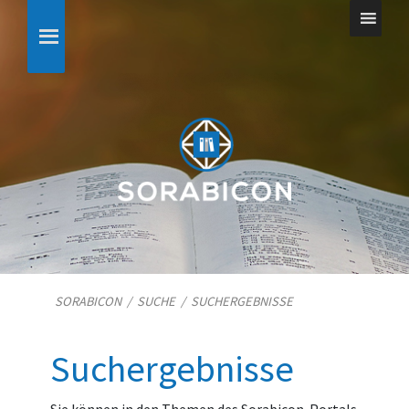
SORABICON
/
SUCHE
/
SUCHERGEBNISSE
Suchergebnisse