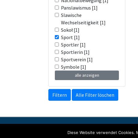
Nationalbewegung [1]
Panslawismus [1]
Slawische
Wechselseitigkeit [1]
Sokoł [1]
Sport [1]
Sportler [1]
Sportlerin [1]
Sportverein [1]
Symbole [1]
alle anzeigen
Filtern
Alle Filter löschen
Kontakt
Impressum
Datenschutzerkl
Diese Website verwendet Cookies. M