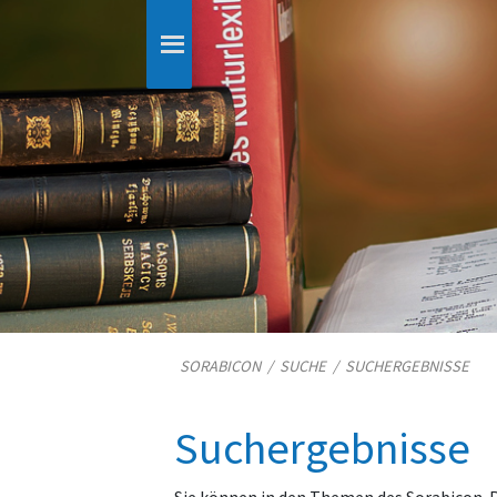
SORABICON
/
SUCHE
/
SUCHERGEBNISSE
Suchergebnisse