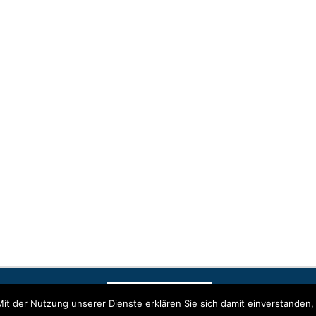
ärung
© Co
it der Nutzung unserer Dienste erklären Sie sich damit einverstanden