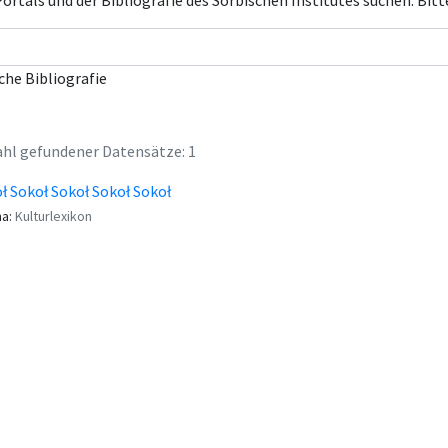
rtals und der Bibliografie des Sorbischen Institutes suchen. Bitt
che Bibliografie
hl gefundener Datensätze: 1
ł Sokoł Sokoł Sokoł Sokoł
a:
Kulturlexikon