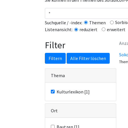
Sie können in den Themen des Sorabicon-Po
Sorbis
Suchquelle / -index:
Themen
erweitert
Listenansicht:
reduziert
Filter
Anza
Soko
Filtern
Alle Filter löschen
Them
Thema
Kulturlexikon [1]
Ort
Bautzen [1]