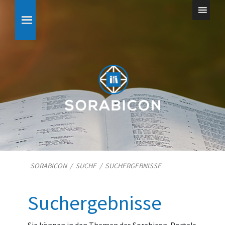
SORABICON
/
SUCHE
/
SUCHERGEBNISSE
Suchergebnisse