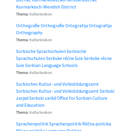
Kurmärkisch-Wendish District
Thema:
Kulturlexikon
Orthograﬁe Orthograﬁe Ortografija Ortografija
Orthography
Thema:
Kulturlexikon
Sorbische Sprachschulen Sorbische
Sprachschulen Serbske rěčne šule Serbske rěcne
šule Sorbian Language Schools
Thema:
Kulturlexikon
Sorbisches Kultur- und Volksbildungsamt
Sorbisches Kultur- und Volksbildungsamt Serbski
zarjad Serbski zarěd Office for Sorbian Culture
and Education
Thema:
Kulturlexikon
Sprachenpolitik Sprachenpolitik Rěčna politika
Rěcna politika Language Politics