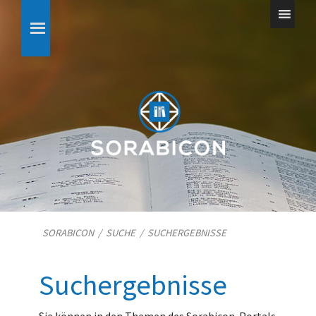
SORABICON
/
SUCHE
/
SUCHERGEBNISSE
Suchergebnisse