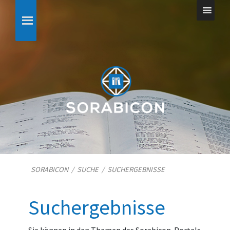
SORABICON
/
SUCHE
/
SUCHERGEBNISSE
Suchergebnisse