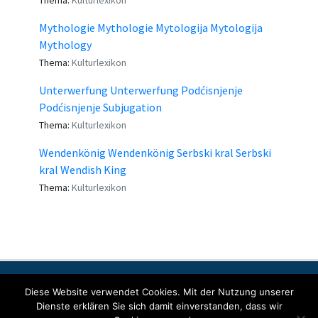
Thema:
Kulturlexikon
Mythologie Mythologie Mytologija Mytologija
Mythology
Thema:
Kulturlexikon
Unterwerfung Unterwerfung Podćisnjenje
Podćisnjenje Subjugation
Thema:
Kulturlexikon
Wendenkönig Wendenkönig Serbski kral Serbski
kral Wendish King
Thema:
Kulturlexikon
Kontakt
Impressum
Datenschutzerklärung
Diese Website verwendet Cookies. Mit der Nutzung unserer
Dienste erklären Sie sich damit einverstanden, dass wir