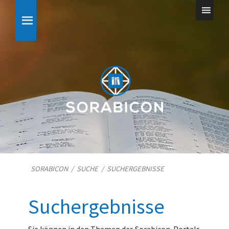
SORABICON
/
SUCHE
/
SUCHERGEBNISSE
Suchergebnisse