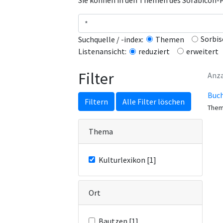
Sie können in den Themen des Sorabicon-Po
Sorbis
Suchquelle / -index:
Themen
erweitert
Listenansicht:
reduziert
Filter
Anza
Buch
Filtern
Alle Filter löschen
Them
Thema
Kulturlexikon [1]
Ort
Bautzen [1]