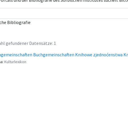
rtals und der Bibliografie des Sorbischen Institutes suchen. Bitt
che Bibliografie
hl gefundener Datensätze: 1
gemeinschaften Buchgemeinschaften Knihowe zjednoćenstwa Kn
a:
Kulturlexikon