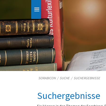
SORABICON
/
SUCHE
/
SUCHERGEBNISSE
Suchergebnisse