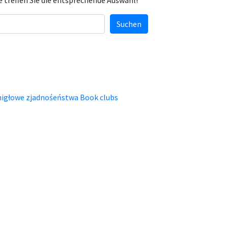
e treffen Sie die entsprechende Auswahl!
Suchen
igłowe zjadnośeństwa Book clubs