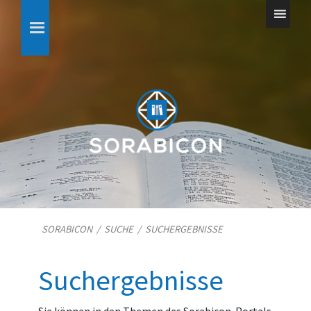
SORABICON
/
SUCHE
/
SUCHERGEBNISSE
Suchergebnisse