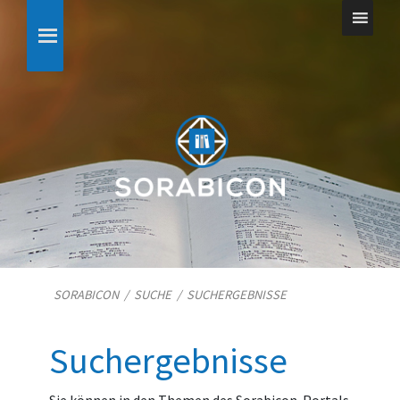
SORABICON
/
SUCHE
/
SUCHERGEBNISSE
Suchergebnisse