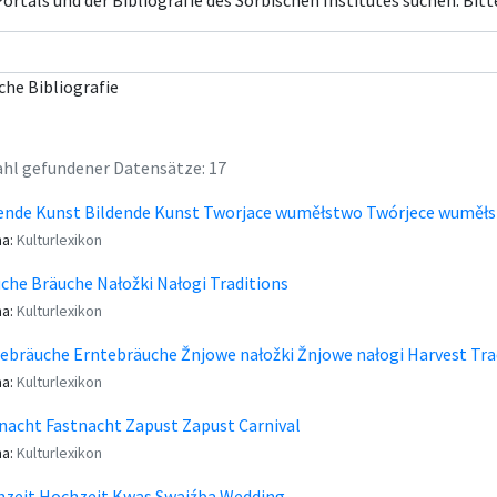
rtals und der Bibliografie des Sorbischen Institutes suchen. Bitt
che Bibliografie
hl gefundener Datensätze: 17
ende Kunst Bildende Kunst Tworjace wuměłstwo Twórjece wuměłst
a:
Kulturlexikon
che Bräuche Nałožki Nałogi Traditions
a:
Kulturlexikon
ebräuche Erntebräuche Žnjowe nałožki Žnjowe nałogi Harvest Tra
a:
Kulturlexikon
nacht Fastnacht Zapust Zapust Carnival
a:
Kulturlexikon
zeit Hochzeit Kwas Swajźba Wedding