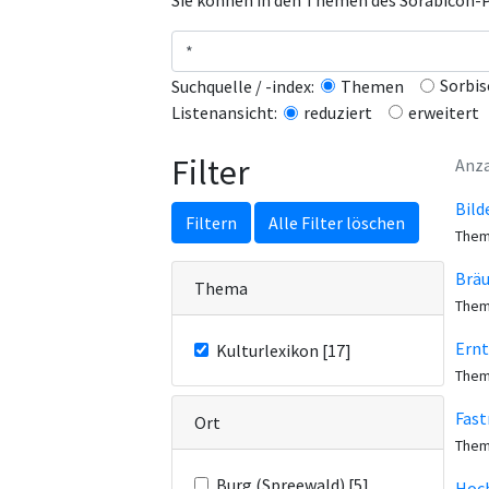
Sie können in den Themen des Sorabicon-Po
Sorbis
Suchquelle / -index:
Themen
erweitert
Listenansicht:
reduziert
Filter
Anza
Bild
Filtern
Alle Filter löschen
Them
Bräu
Thema
Them
Ernt
Kulturlexikon [17]
Them
Fast
Ort
Them
Burg (Spreewald) [5]
Hoch