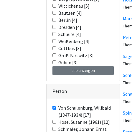
Wittichenau [5]
Them
Bautzen [4]
Märc
Berlin [4]
Them
Dresden [4]
Schleife [4]
Refo
Weißenberg [4]
Them
Cottbus [3]
Groß Partwitz [3]
Sage
Guben [3]
Them
alle anzeigen
Schl
Them
Person
Sch
Them
Von Schulenburg, Wilibald
Spin
(1847-1934) [17]
Them
Hose, Susanne (1961) [12]
Schmaler, Johann Ernst
Spre