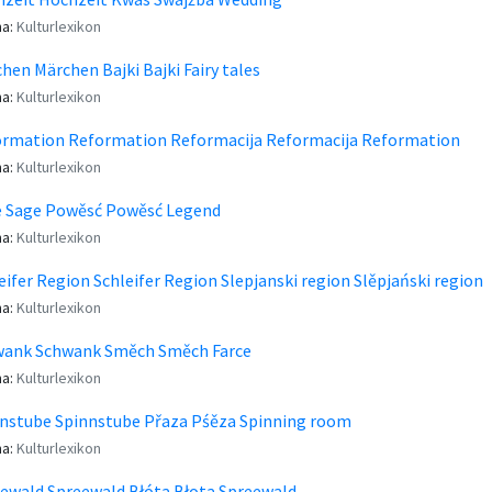
a:
Kulturlexikon
hen Märchen Bajki Bajki Fairy tales
a:
Kulturlexikon
rmation Reformation Reformacija Reformacija Reformation
a:
Kulturlexikon
 Sage Powěsć Powěsć Legend
a:
Kulturlexikon
eifer Region Schleifer Region Slepjanski region Slěpjański region
a:
Kulturlexikon
wank Schwank Směch Směch Farce
a:
Kulturlexikon
nstube Spinnstube Přaza Pśěza Spinning room
a:
Kulturlexikon
ewald Spreewald Błóta Błota Spreewald