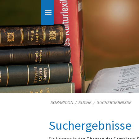
SORABICON
/
SUCHE
/
SUCHERGEBNISSE
Suchergebnisse