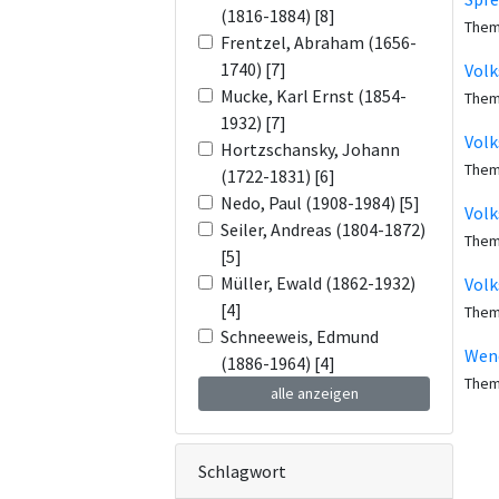
(1816-1884) [8]
Them
Frentzel, Abraham (1656-
1740) [7]
Volk
Mucke, Karl Ernst (1854-
Them
1932) [7]
Volk
Hortzschansky, Johann
Them
(1722-1831) [6]
Nedo, Paul (1908-1984) [5]
Volk
Seiler, Andreas (1804-1872)
Them
[5]
Müller, Ewald (1862-1932)
Volk
[4]
Them
Schneeweis, Edmund
Wend
(1886-1964) [4]
Them
alle anzeigen
Schlagwort