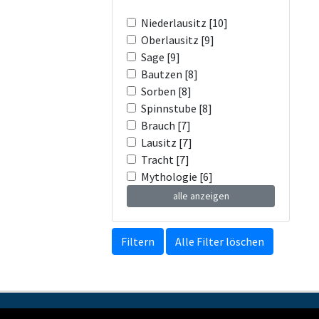
Niederlausitz [10]
Oberlausitz [9]
Sage [9]
Bautzen [8]
Sorben [8]
Spinnstube [8]
Brauch [7]
Lausitz [7]
Tracht [7]
Mythologie [6]
alle anzeigen
Filtern
Alle Filter löschen
Kontakt
Impressum
Datenschutzerkl