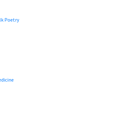
lk Poetry
dicine