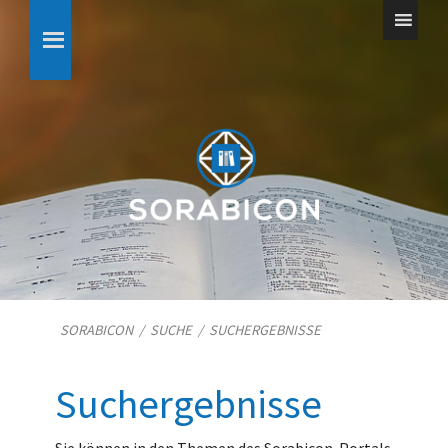
SORABICON
/
SUCHE
/
SUCHERGEBNISSE
Suchergebnisse