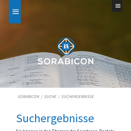
SORABICON
/
SUCHE
/
SUCHERGEBNISSE
Suchergebnisse