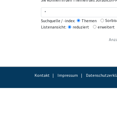
Sie können in den Themen des Sorabicon-Po
Sorbis
Suchquelle / -index:
Themen
erweitert
Listenansicht:
reduziert
Anza
Kontakt
Impressum
Datenschutzerkl