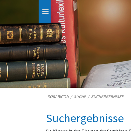
SORABICON
/
SUCHE
/
SUCHERGEBNISSE
Suchergebnisse