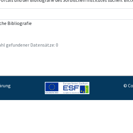
rtals und der Bibliografie des Sorbischen Institutes suchen. Bitt
che Bibliografie
hl gefundener Datensätze: 0
ärung
© Co