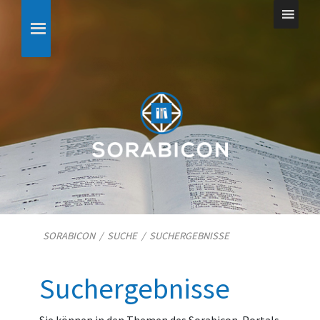
SORABICON
/
SUCHE
/
SUCHERGEBNISSE
Suchergebnisse