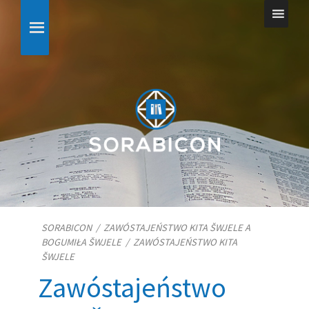
SORABICON
/
ZAWÓSTAJEŃSTWO KITA ŠWJELE A
BOGUMIŁA ŠWJELE
/
ZAWÓSTAJEŃSTWO KITA
ŠWJELE
Zawóstajeństwo