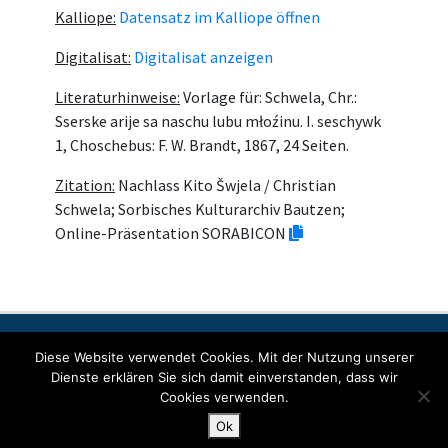
Kalliope:
Datensatz im Kalliope öffnen
Digitalisat:
Digitalisat anzeigen
Literaturhinweise:
Vorlage für: Schwela, Chr.:
Sserske arije sa naschu lubu młoźinu. I. seschywk
1, Choschebus: F. W. Brandt, 1867, 24 Seiten.
Zitation:
Nachlass Kito Šwjela / Christian
Schwela; Sorbisches Kulturarchiv Bautzen;
Online-Präsentation SORABICON
Kontakt
Impresum
Šćit datow
Diese Website verwendet Cookies. Mit der Nutzung unserer
Dienste erklären Sie sich damit einverstanden, dass wir
Cookies verwenden.
© Copyright 2022 SORABICON. All Rights Reserved.
Ok