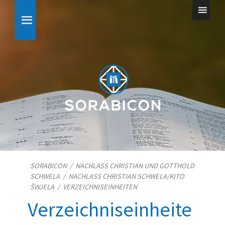
SORABICON
/
NACHLASS CHRISTIAN UND GOTTHOLD
SCHWELA
/
NACHLASS CHRISTIAN SCHWELA/​KITO
ŠWJELA
/
VERZEICHNISEINHEITEN
Verzeichniseinheite