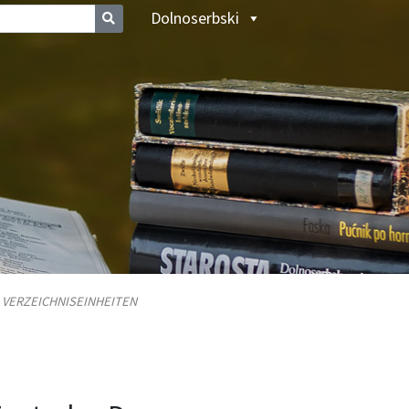
Dolnoserbski
/
VERZEICHNISEINHEITEN