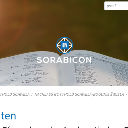
TTHOLD SCHWELA
/
NACHLASS GOTTHOLD SCHWELA/​BOGUMIŁ ŠWJELA
iten