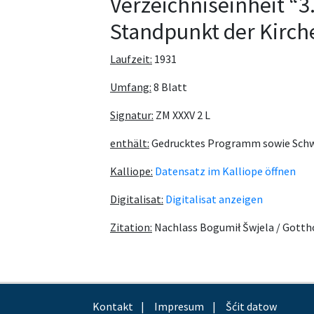
Verzeichniseinheit “3
Standpunkt der Kirch
Laufzeit:
1931
Umfang:
8 Blatt
Signatur:
ZM XXXV 2 L
enthält:
Gedrucktes Programm sowie Schwel
Kalliope:
Datensatz im Kalliope öffnen
Digitalisat:
Digitalisat anzeigen
Zitation:
Nachlass Bogumił Šwjela / Gotth
Kontakt
Impresum
Šćit datow