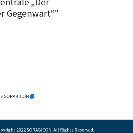
Zentrale „Der
er Gegenwart“”
tion SORABICON
pyright 2022 SORABICON. All Rights Reserved.