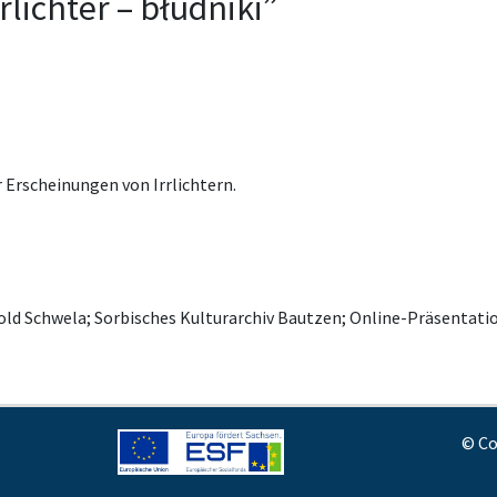
rlichter – błudniki”
Erscheinungen von Irrlichtern.
old Schwela; Sorbisches Kulturarchiv Bautzen; Online-Präsenta
© Co