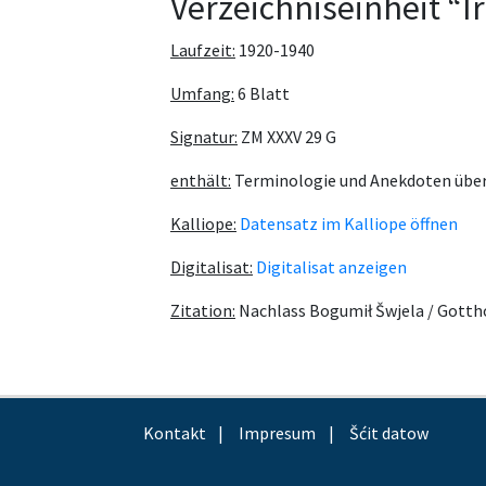
Verzeichniseinheit “Ir
Laufzeit:
1920-1940
Umfang:
6 Blatt
Signatur:
ZM XXXV 29 G
enthält:
Terminologie und Anekdoten über 
Kalliope:
Datensatz im Kalliope öffnen
Digitalisat:
Digitalisat anzeigen
Zitation:
Nachlass Bogumił Šwjela / Gotth
Kontakt
Impresum
Šćit datow