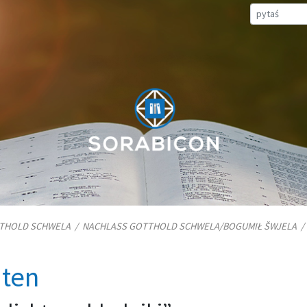
TTHOLD SCHWELA
/
NACHLASS GOTTHOLD SCHWELA/​BOGUMIŁ ŠWJELA
iten