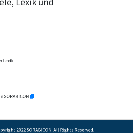
ele, Lexik und
 Lexik.
tion SORABICON
pyright 2022 SORABICON. All Rights Reserved.