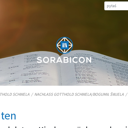
TTHOLD SCHWELA
/
NACHLASS GOTTHOLD SCHWELA/​BOGUMIŁ ŠWJELA
iten