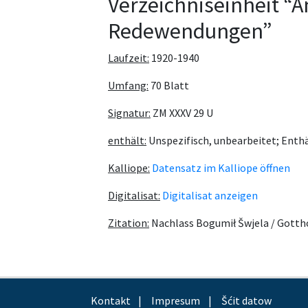
Verzeichniseinheit “A
Redewendungen”
Laufzeit:
1920-1940
Umfang:
70 Blatt
Signatur:
ZM XXXV 29 U
enthält:
Unspezifisch, unbearbeitet; Enthä
Kalliope:
Datensatz im Kalliope öffnen
Digitalisat:
Digitalisat anzeigen
Zitation:
Nachlass Bogumił Šwjela / Gotth
Kontakt
Impresum
Šćit datow