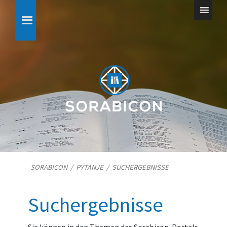
SORABICON
/
PYTANJE
/
SUCHERGEBNISSE
Suchergebnisse