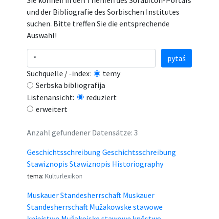
Sie können in den Themen des Sorabicon-Portals
und der Bibliografie des Sorbischen Institutes
suchen. Bitte treffen Sie die entsprechende
Auswahl!
pytaś
Suchquelle / -index:
temy
Serbska bibliografija
Listenansicht:
reduziert
erweitert
Anzahl gefundener Datensätze: 3
Geschichtsschreibung Geschichtsschreibung
Stawiznopis Stawiznopis Historiography
tema:
Kulturlexikon
Muskauer Standesherrschaft Muskauer
Standesherrschaft Mužakowske stawowe
knjejstwo Mužakojske stawowe kněstwo