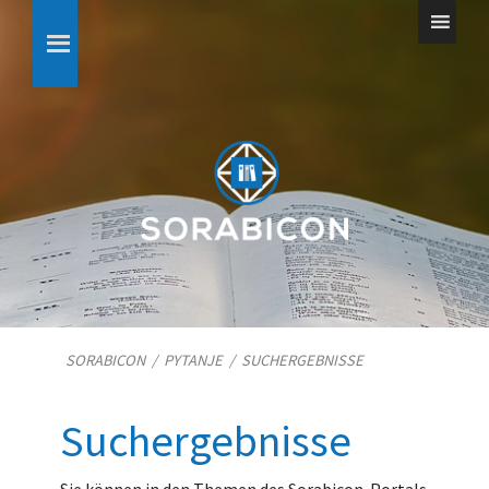
SORABICON
/
PYTANJE
/
SUCHERGEBNISSE
Suchergebnisse