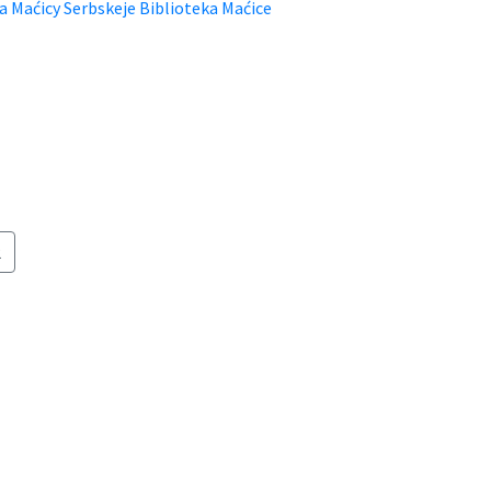
a Maćicy Serbskeje Biblioteka Maćice
2