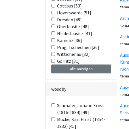
Cottbus [53]
tema
Hoyerswerda [51]
Arch
Dresden [48]
tema
Oberlausitz [48]
Niederlausitz [41]
Assi
Kamenz [36]
tema
Prag, Tschechien [36]
Wittichenau [32]
Auss
Görlitz [31]
Kuns
rucn
alle anzeigen
tema
Aus
wosoby
tema
Schmaler, Johann Ernst
Aut
(1816-1884) [49]
Stri
Mucke, Karl Ernst (1854-
tema
1932) [45]