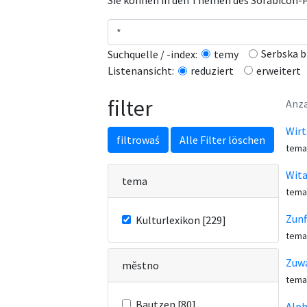
Sie können in den Themen des Sorabicon-Po
Serbska b
Suchquelle / -index:
temy
erweitert
Listenansicht:
reduziert
filter
Anza
Wirt
filtrowaś
Alle Filter löschen
tema
Wita
tema
tema
Zunf
Kulturlexikon [229]
tema
Zuw
městno
tema
Bautzen [80]
Alph