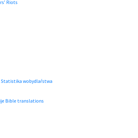
s’ Riots
 Statistika wobydlaŕstwa
je Bible translations