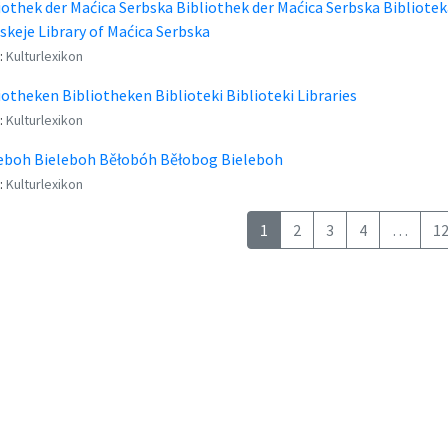
iothek der Maćica Serbska Bibliothek der Maćica Serbska Bibliotek
skeje Library of Maćica Serbska
:
Kulturlexikon
iotheken Bibliotheken Biblioteki Biblioteki Libraries
:
Kulturlexikon
eboh Bieleboh Běłobóh Běłobog Bieleboh
:
Kulturlexikon
1
2
3
4
…
1