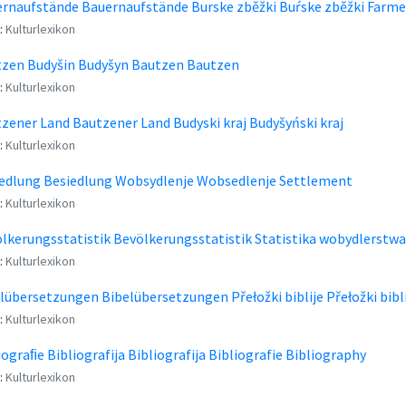
rnaufstände Bauernaufstände Burske zběžki Buŕske zběžki Farmer
:
Kulturlexikon
zen Budyšin Budyšyn Bautzen Bautzen
:
Kulturlexikon
zener Land Bautzener Land Budyski kraj Budyšyński kraj
:
Kulturlexikon
edlung Besiedlung Wobsydlenje Wobsedlenje Settlement
:
Kulturlexikon
lkerungsstatistik Bevölkerungsstatistik Statistika wobydlerstwa
:
Kulturlexikon
lübersetzungen Bibelübersetzungen Přełožki biblije Přełožki bibli
:
Kulturlexikon
iograﬁe Bibliografija Bibliografija Bibliografie Bibliography
:
Kulturlexikon