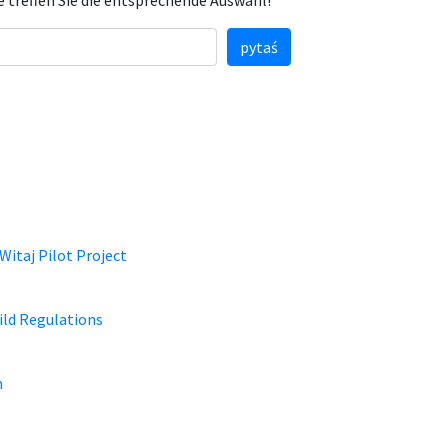
e treffen Sie die entsprechende Auswahl!
pytaś
Witaj Pilot Project
ld Regulations
n