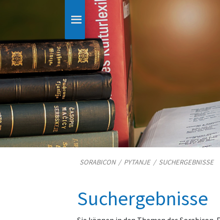
SORABICON
/
PYTANJE
/
SUCHERGEBNISSE
Suchergebnisse