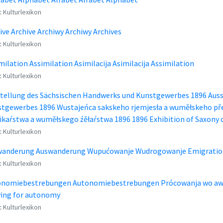
:
Kulturlexikon
ive Archive Archiwy Archiwy Archives
:
Kulturlexikon
milation Assimilation Asimilacija Asimilacija Assimilation
:
Kulturlexikon
tellung des Sächsischen Handwerks und Kunstgewerbes 1896 Auss
tgewerbes 1896 Wustajeńca sakskeho rjemjesła a wuměłskeho př
ikaŕstwa a wuměłskego źěłaŕstwa 1896 1896 Exhibition of Saxony c
:
Kulturlexikon
wanderung Auswanderung Wupućowanje Wudrogowanje Emigrati
:
Kulturlexikon
onomiebestrebungen Autonomiebestrebungen Prócowanja wo aw
ving for autonomy
:
Kulturlexikon