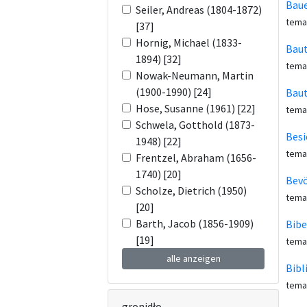
Baue
Seiler, Andreas (1804-1872)
tema
[37]
Hornig, Michael (1833-
Baut
1894) [32]
tema
Nowak-Neumann, Martin
(1900-1990) [24]
Baut
Hose, Susanne (1961) [22]
tema
Schwela, Gotthold (1873-
Besi
1948) [22]
tema
Frentzel, Abraham (1656-
1740) [20]
Bevö
Scholze, Dietrich (1950)
tema
[20]
Barth, Jacob (1856-1909)
Bibe
[19]
tema
alle anzeigen
Bibl
tema
gronidło