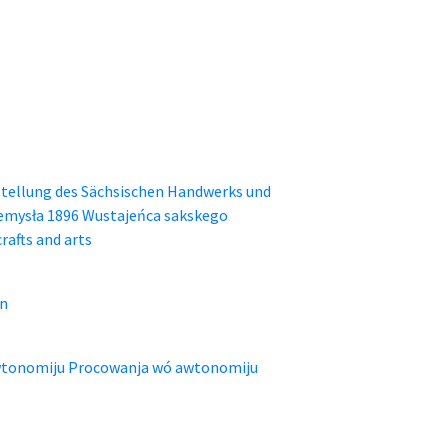
tellung des Sächsischen Handwerks und
emysła 1896 Wustajeńca sakskego
rafts and arts
on
tonomiju Procowanja wó awtonomiju