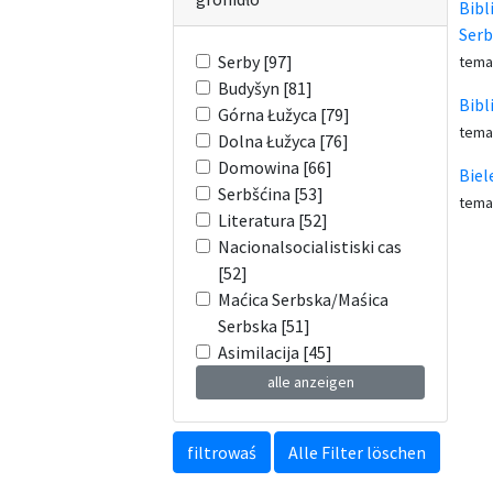
Bibl
Serb
Serby [97]
tema
Budyšyn [81]
Bibl
Górna Łužyca [79]
tema
Dolna Łužyca [76]
Domowina [66]
Biel
Serbšćina [53]
tema
Literatura [52]
Nacionalsocialistiski cas
[52]
Maćica Serbska/Maśica
Serbska [51]
Asimilacija [45]
alle anzeigen
filtrowaś
Alle Filter löschen