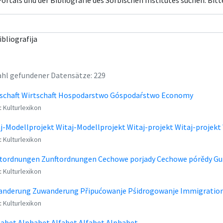
rtals und der Bibliografie des Sorbischen Institutes suchen. Bitt
ibliografija
hl gefundener Datensätze: 229
schaft Wirtschaft Hospodarstwo Góspodaŕstwo Economy
:
Kulturlexikon
j-Modellprojekt Witaj-Modellprojekt Witaj-projekt Witaj-projekt 
:
Kulturlexikon
tordnungen Zunftordnungen Cechowe porjady Cechowe pórědy Gui
:
Kulturlexikon
anderung Zuwanderung Připućowanje Pśidrogowanje Immigratio
:
Kulturlexikon
abet Alphabet Alfabet Alfabet Alphabet