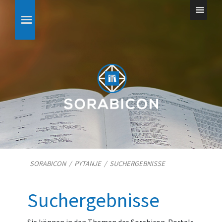
SORABICON
/
PYTANJE
/
SUCHERGEBNISSE
Suchergebnisse