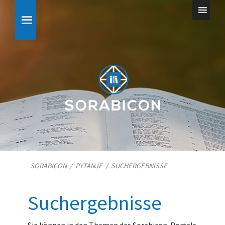
SORABICON
/
PYTANJE
/
SUCHERGEBNISSE
Suchergebnisse