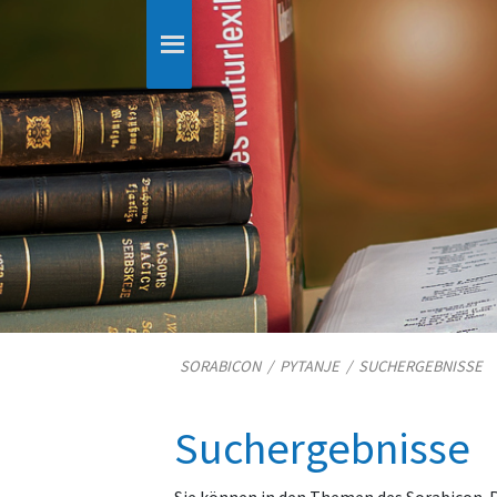
SORABICON
/
PYTANJE
/
SUCHERGEBNISSE
Suchergebnisse