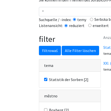
Sie können in den Themen des Sorabicon-Po
Serbska b
Suchquelle / -index:
temy
erweitert
Listenansicht:
reduziert
filter
Anza
Stat
filtrowaś
Alle Filter löschen
tema
XXI.
tema
tema
Statistik der Sorben [2]
městno
Boxberg [2]