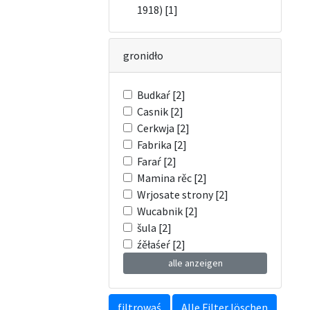
1918) [1]
gronidło
Budkaŕ [2]
Casnik [2]
Cerkwja [2]
Fabrika [2]
Faraŕ [2]
Mamina rěc [2]
Wrjosate strony [2]
Wucabnik [2]
šula [2]
źěłaśeŕ [2]
alle anzeigen
filtrowaś
Alle Filter löschen