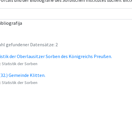
rtals und der Bibliografie des Sorbischen Institutes suchen. Bitt
ibliografija
hl gefundener Datensätze: 2
istik der Oberlausitzer Sorben des Königreichs Preußen.
:
Statistik der Sorben
 (32.) Gemeinde Klitten.
:
Statistik der Sorben