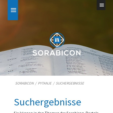
SORABICON
/
PYTANJE
/
SUCHERGEBNISSE
Suchergebnisse