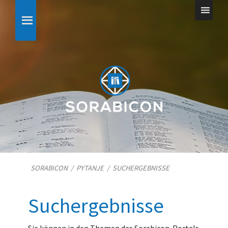
SORABICON
/
PYTANJE
/
SUCHERGEBNISSE
Suchergebnisse